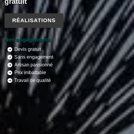
gratuit
RÉALISATIONS
Nos engagements
Devis gratuit
Sans engagement
Artisan passionné
Prix imbattable
Travail de qualité