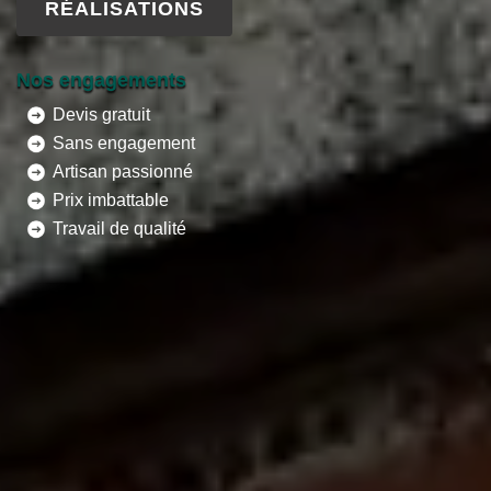
RÉALISATIONS
Nos engagements
Devis gratuit
Sans engagement
Artisan passionné
Prix imbattable
Travail de qualité