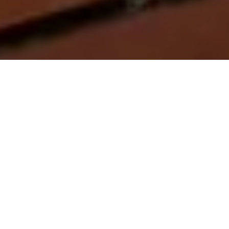
On vous rappelle gratuitement
Entretien Poêle à
Entretien Poêle à
Granule 56
Bois 56 Morbihan
Morbihan