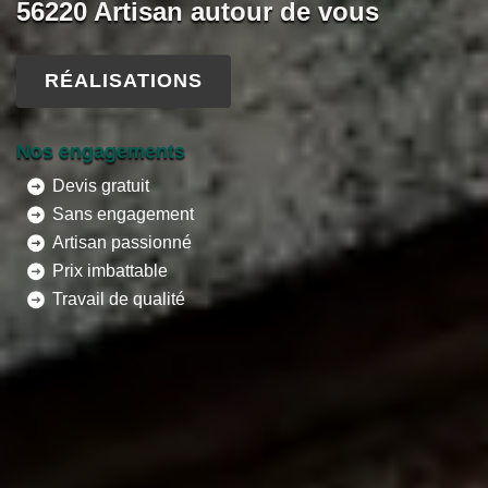
56220 Artisan autour de vous
RÉALISATIONS
Nos engagements
Devis gratuit
Sans engagement
Artisan passionné
Prix imbattable
Travail de qualité