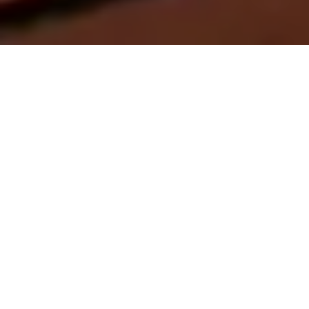
On vous rappelle gratuitement
Entretien Poêle à
Entretien Poêle à
Granule 56
Bois 56 Morbihan
Morbihan