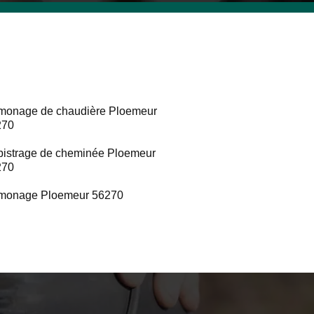
onage de chaudière Ploemeur
270
istrage de cheminée Ploemeur
270
monage Ploemeur 56270