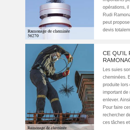
opérations, il
Rudi Ramonag
peut proposer
devis totalem
CE QU'IL
RAMONAG
Les suies so
cheminées. En
produite lors
important de 
enlever. Ains
Pour faire ces
rechercher d
ces tâches et 