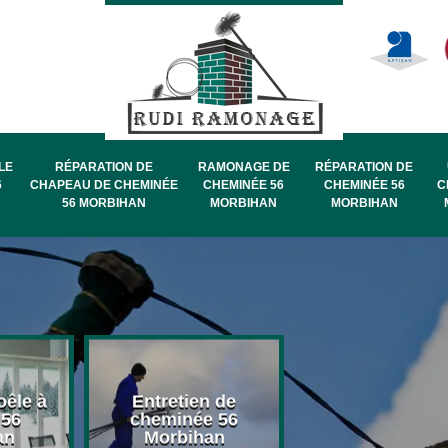
LE
RÉPARATION DE
RAMONAGE DE
RÉPARATION DE
6
CHAPEAU DE CHEMINÉE
CHEMINÉE 56
CHEMINÉE 56
C
56 MORBIHAN
MORBIHAN
MORBIHAN
oêle à
Entretien de
Pose de chape
 56
cheminée 56
de cheminée 
an
Morbihan
Morbihan