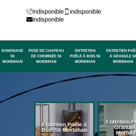
indisponible
indisponible
indisponible
RAMONAGE
POSE DE CHAPEAU
ENTRETIEN
ENTRETIEN POÊ
56
DE CHEMINÉE 56
POÊLE À BOIS 56
À GRANULE 5
MORBIHAN
MORBIHAN
MORBIHAN
MORBIHAN
rage de
Entretien P
Entretien Poêle à
née 56
Granule
Bois 56 Morbihan
bihan
Morbih