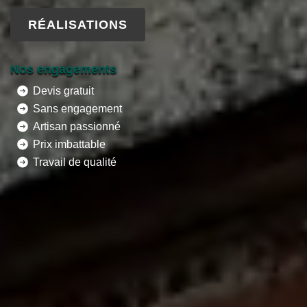
RÉALISATIONS
Nos engagements
Devis gratuit
Sans engagement
Artisan passionné
Prix imbattable
Travail de qualité