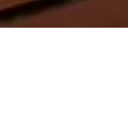
On vous rappelle gratuitement
Entretien Poêle à
Entretien Poêle à
Granule 56
Bois 56 Morbihan
Morbihan