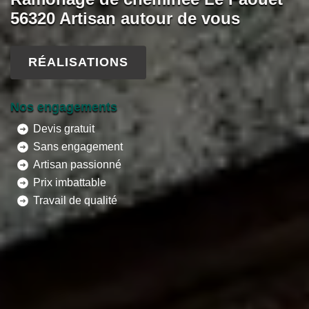
56320 Artisan autour de vous
RÉALISATIONS
Nos engagements
Devis gratuit
Sans engagement
Artisan passionné
Prix imbattable
Travail de qualité