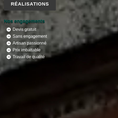
RÉALISATIONS
Nos engagements
Devis gratuit
Sans engagement
Artisan passionné
Prix imbattable
Travail de qualité