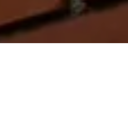
On vous rappelle gratuitement
Entretien Poêle à
Entretien Poêle à
Granule 56