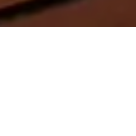
On vous rappelle gratuitement
Entretien Poêle à
Entretien Poêle à
Granule 56
Bois 56 Morbihan
Morbihan