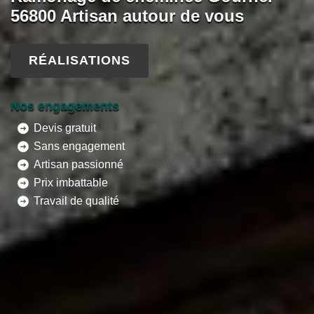
56800 Artisan autour de vous
RÉALISATIONS
Nos engagements
Devis gratuit
Sans engagement
Artisan passionné
Prix imbattable
Travail de qualité