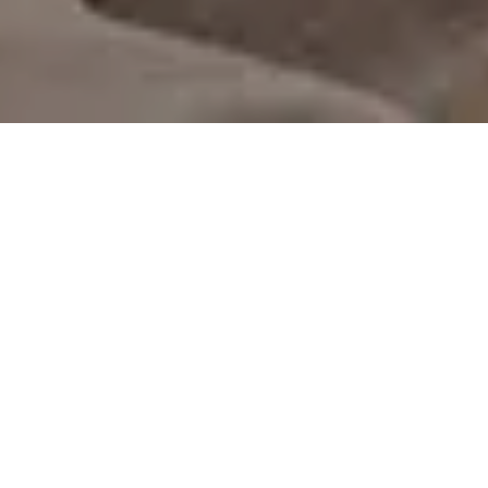
On vous rappelle gratuitement
Entretien Poêle à
Entretien Poêle à
Granule 56
Bois 56 Morbihan
Morbihan