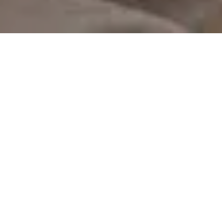
On vous rappelle gratuitement
Entretien Poêle à
Entretien Poêle à
Granule 56
Bois 56 Morbihan
Morbihan