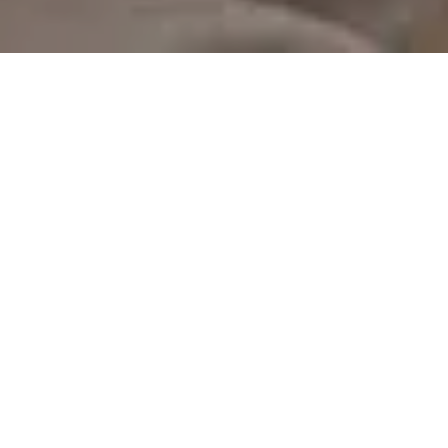
On vous rappelle gratuitement
Entretien Poêle à
Entretien Poêle à
Granule 56
Bois 56 Morbihan
Morbihan