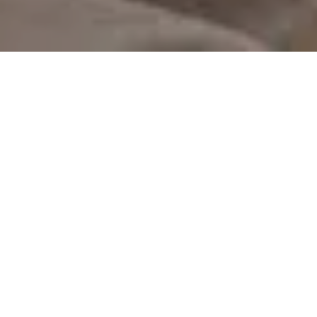
On vous rappelle gratuitement
Entretien Poêle à
Entretien Poêle à
Granule 56
Bois 56 Morbihan
Morbihan