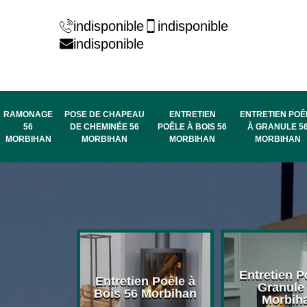
indisponible
indisponible
indisponible
RAMONAGE
POSE DE CHAPEAU
ENTRETIEN
ENTRETIEN POÊ
56
DE CHEMINÉE 56
POÊLE À BOIS 56
À GRANULE 5
MORBIHAN
MORBIHAN
MORBIHAN
MORBIHAN
rage de
Entretien P
Entretien Poêle à
née 56
Granule
Bois 56 Morbihan
bihan
Morbih