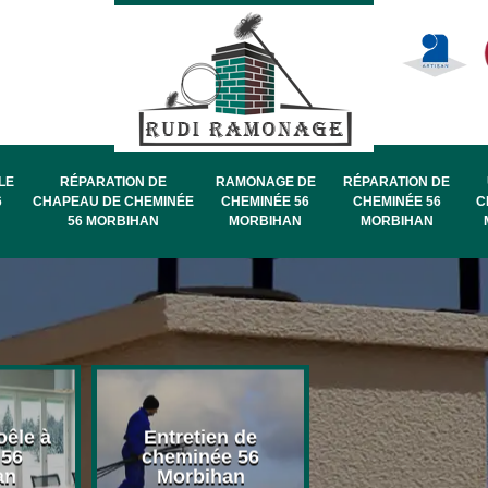
LE
RÉPARATION DE
RAMONAGE DE
RÉPARATION DE
6
CHAPEAU DE CHEMINÉE
CHEMINÉE 56
CHEMINÉE 56
C
56 MORBIHAN
MORBIHAN
MORBIHAN
oêle à
Entretien de
Pose de chape
 56
cheminée 56
de cheminée 
an
Morbihan
Morbihan