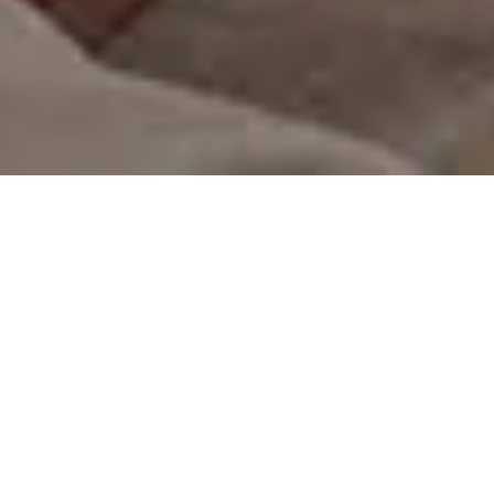
On vous rappelle gratuitement
Entretien Poêle à
Entretien Poêle à