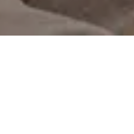
On vous rappelle gratuitement
Entretien Poêle à
Entretien Poêle à
Granule 56
Bois 56 Morbihan
Morbihan