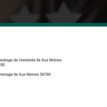
istrage de cheminée Ile Aux Moines
780
onage Ile Aux Moines 56780