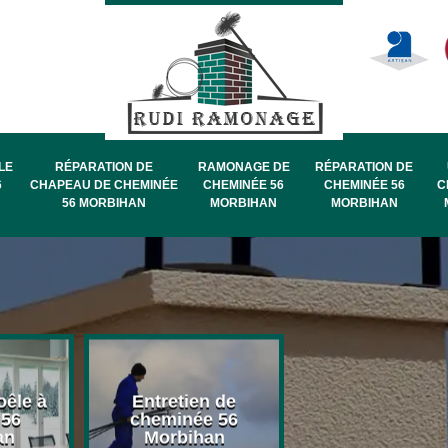
LE
RÉPARATION DE
RAMONAGE DE
RÉPARATION DE
6
CHAPEAU DE CHEMINÉE
CHEMINÉE 56
CHEMINÉE 56
C
56 MORBIHAN
MORBIHAN
MORBIHAN
oêle à
Entretien de
Pose de chape
 56
cheminée 56
de cheminée 
an
Morbihan
Morbihan