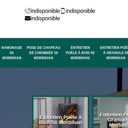
indisponible
indisponible
indisponible
RAMONAGE
POSE DE CHAPEAU
ENTRETIEN
ENTRETIEN POÊ
56
DE CHEMINÉE 56
POÊLE À BOIS 56
À GRANULE 5
MORBIHAN
MORBIHAN
MORBIHAN
MORBIHAN
rage de
Entretien P
Entretien Poêle à
née 56
Granule
Bois 56 Morbihan
bihan
Morbih