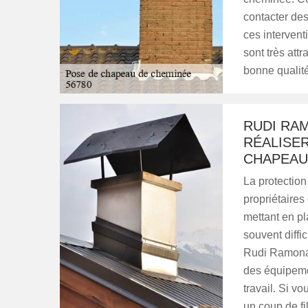
contacter de
ces intervent
sont très attr
bonne qualité
RUDI RA
RÉALISER
CHAPEAUX
La protection
propriétaires
mettant en pl
souvent diffic
Rudi Ramonage
des équipeme
travail. Si v
un coup de fil