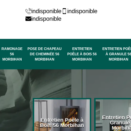
indisponible
indisponible
indisponible
RAMONAGE
POSE DE CHAPEAU
ENTRETIEN
ENTRETIEN POÊ
56
DE CHEMINÉE 56
POÊLE À BOIS 56
À GRANULE 5
MORBIHAN
MORBIHAN
MORBIHAN
MORBIHAN
rage de
Entretien P
Entretien Poêle à
née 56
Granule
Bois 56 Morbihan
bihan
Morbih