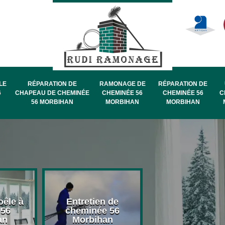
LE
RÉPARATION DE
RAMONAGE DE
RÉPARATION DE
6
CHAPEAU DE CHEMINÉE
CHEMINÉE 56
CHEMINÉE 56
C
56 MORBIHAN
MORBIHAN
MORBIHAN
oêle à
Entretien de
Pose de chape
 56
cheminée 56
de cheminée 
an
Morbihan
Morbihan