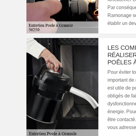
Par conséquen
Ramonage se 
établir un dev
LES COM
RÉALISER
POÊLES 
Pour éviter to
important de 
est utile de 
obligés de fai
dysfonctionn
énergie. Pour
être contact
vous adress