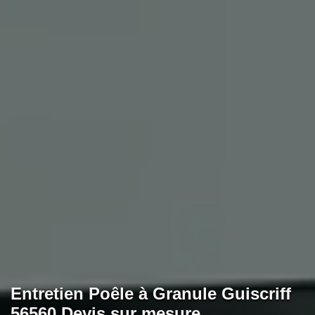
Entretien Poêle à Granule Guiscriff
56560 Devis sur mesure