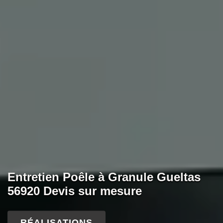
Entretien Poêle à Granule Gueltas
56920 Devis sur mesure
RÉALISATIONS