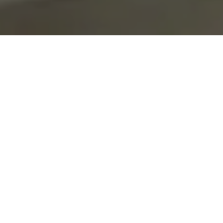
On vous rappelle gratuitement
Entretien Poêle à
Entretien Poêle à
Granule 56
Bois 56 Morbihan
Morbihan