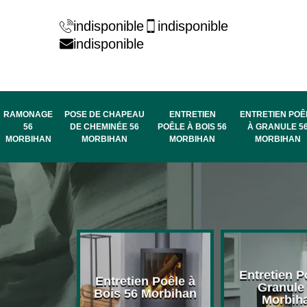
indisponible
indisponible
indisponible
RAMONAGE
POSE DE CHAPEAU
ENTRETIEN
ENTRETIEN POÊ
56
DE CHEMINÉE 56
POÊLE À BOIS 56
À GRANULE 5
MORBIHAN
MORBIHAN
MORBIHAN
MORBIHAN
rage de
Entretien P
Entretien Poêle à
née 56
Granule
Bois 56 Morbihan
bihan
Morbih