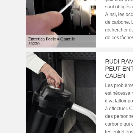
sont obligés 
Ainsi, les oc
de carbone. Le
rechercher d
de ces tâches 
RUDI RA
PEUT EN
CADEN
Les problèmes
est nécessair
il va falloir
à effectuer. 
des personne
carbone qui e
les entretien