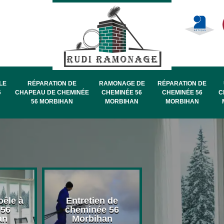
LE
RÉPARATION DE
RAMONAGE DE
RÉPARATION DE
6
CHAPEAU DE CHEMINÉE
CHEMINÉE 56
CHEMINÉE 56
C
56 MORBIHAN
MORBIHAN
MORBIHAN
oêle à
Entretien de
Pose de chape
 56
cheminée 56
de cheminée 
an
Morbihan
Morbihan