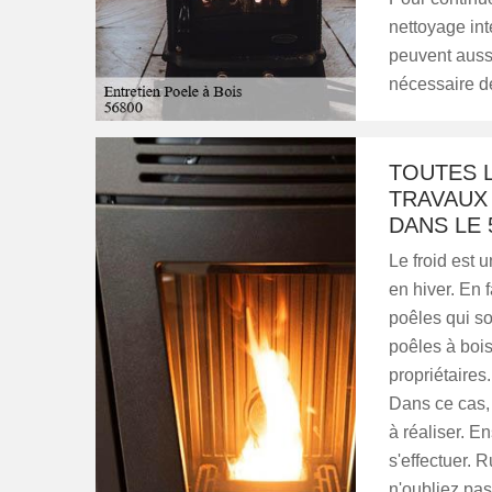
nettoyage inté
peuvent aussi
nécessaire de
TOUTES L
TRAVAUX 
DANS LE 
Le froid est
en hiver. En f
poêles qui son
poêles à bois
propriétaires.
Dans ce cas, 
à réaliser. 
s'effectuer.
n'oubliez pas