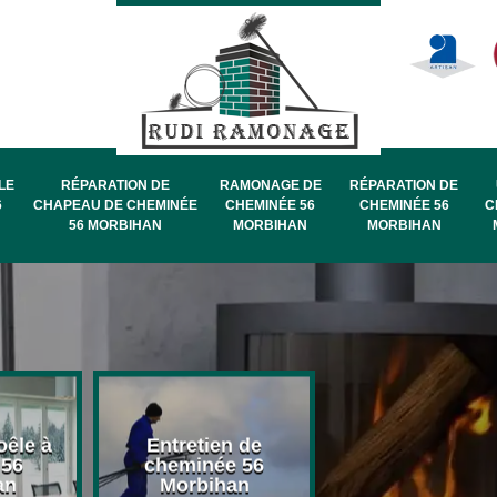
LE
RÉPARATION DE
RAMONAGE DE
RÉPARATION DE
6
CHAPEAU DE CHEMINÉE
CHEMINÉE 56
CHEMINÉE 56
C
56 MORBIHAN
MORBIHAN
MORBIHAN
oêle à
Entretien de
Pose de chape
 56
cheminée 56
de cheminée 
an
Morbihan
Morbihan