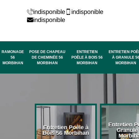
indisponible
indisponible
indisponible
RAMONAGE
POSE DE CHAPEAU
ENTRETIEN
ENTRETIEN POÊ
56
DE CHEMINÉE 56
POÊLE À BOIS 56
À GRANULE 5
MORBIHAN
MORBIHAN
MORBIHAN
MORBIHAN
rage de
Entretien P
Entretien Poêle à
née 56
Granule
Bois 56 Morbihan
bihan
Morbih