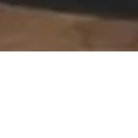
On vous rappelle gratuitement
Entretien Poêle à
Entretien Poêle à