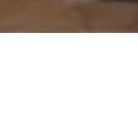
On vous rappelle gratuitement
Entretien Poêle à
Entretien Poêle à
Granule 56
Bois 56 Morbihan
Morbihan