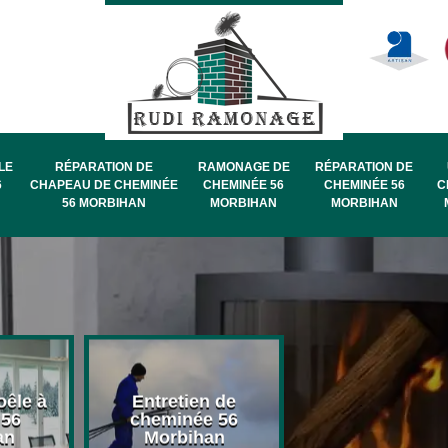
LE
RÉPARATION DE
RAMONAGE DE
RÉPARATION DE
6
CHAPEAU DE CHEMINÉE
CHEMINÉE 56
CHEMINÉE 56
C
56 MORBIHAN
MORBIHAN
MORBIHAN
oêle à
Entretien de
Pose de chape
 56
cheminée 56
de cheminée 
an
Morbihan
Morbihan