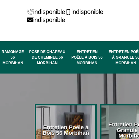
indisponible
indisponible
indisponible
RAMONAGE
POSE DE CHAPEAU
ENTRETIEN
ENTRETIEN POÊ
56
DE CHEMINÉE 56
POÊLE À BOIS 56
À GRANULE 5
MORBIHAN
MORBIHAN
MORBIHAN
MORBIHAN
rage de
Entretien P
Entretien Poêle à
née 56
Granule
Bois 56 Morbihan
bihan
Morbih