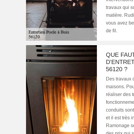
travaux qui so
matière. Rudi
vous avez bes
de fil.
QUE FAUT
D'ENTRET
56120 ?
Des travaux d
maisons. Pour
réaliser des 
fonctionneme
conduits sont
et il est trè
Ramonage se 
des prix qui so