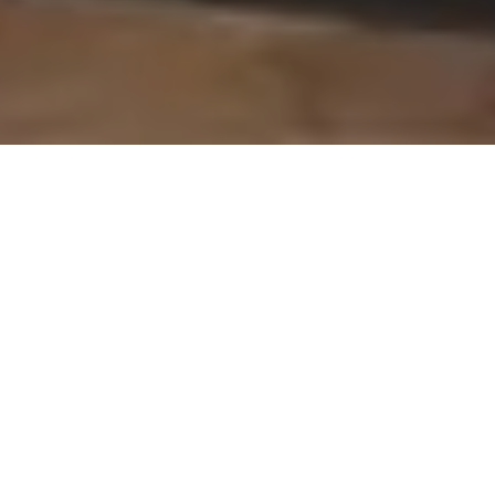
On vous rappelle gratuitement
Entretien Poêle à
Entretien Poêle à
Granule 56
Bois 56 Morbihan
Morbihan