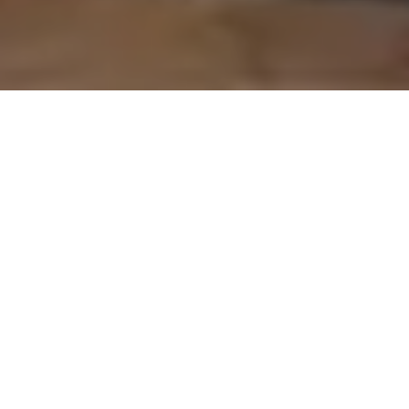
On vous rappelle gratuitement
Entretien Poêle à
Entretien Poêle à
Granule 56
Bois 56 Morbihan
Morbihan